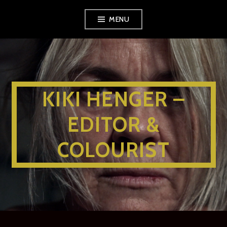
MENU
KIKI HENGER –
EDITOR &
COLOURIST